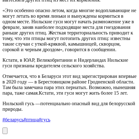
«Это особенно опасно летом, когда многие водоплавающие не
могут летать во время линьки и вынуждены кормиться в
одном месте. Нильские гуси могут начать размножение уже в
феврале, заняв наиболее подходящие места для гнездования
раньше других птиц. Жесткая территориальность приводит к
тому, что эти птицы могут потопить других птиц: известны
такие случаи с уткой-кряквой, камышницей, скворцом,
сорокой и черным дроздом», говорится в сообщении.
Кстати, в ЮАР, Великобритании и Нидерландах Нильские
гуси признаны вредителем сельского хозяйства.
Отмечается, что в Беларуси этот вид зарегистрирован впервые
в 2020 году — в Берестовицком районе Гродненской области.
Там была замечана пара этих пернатых. Возможно, нынешняя
пара, таже самая.Кстати, эти гуси могут жить более 15 лет.
Нильский гусь —потенциально опасный вид для белорусской
природы.
#беларусь
#птица
#гусь