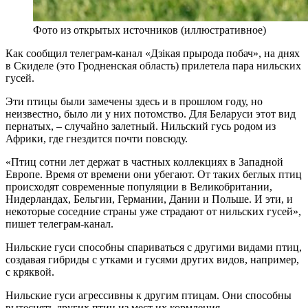
Фото из открытых источников (иллюстративное)
Как сообщил телеграм-канал «Дзiкая прырода побач», на днях
в Скиделе (это Гродненская область) прилетела пара нильских
гусей.
Эти птицы были замечены здесь и в прошлом году, но
неизвестно, было ли у них потомство. Для Беларуси этот вид
пернатых, – случайно залетный. Нильский гусь родом из
Африки, где гнездится почти повсюду.
«Птиц сотни лет держат в частных коллекциях в Западной
Европе. Время от времени они убегают. От таких беглых птиц
происходят современные популяции в Великобритании,
Нидерландах, Бельгии, Германии, Дании и Польше. И эти, и
некоторые соседние страны уже страдают от нильских гусей»,
пишет телеграм-канал.
Нильские гуси способны спариваться с другими видами птиц,
создавая гибриды с утками и гусями других видов, например,
с кряквой.
Нильские гуси агрессивны к другим птицам. Они способны
вытеснять других птиц из мест их кормления.