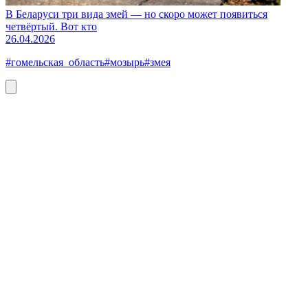
В Беларуси три вида змей — но скоро может появиться
четвёртый. Вот кто
26.04.2026
#гомельская_область
#мозырь
#змея