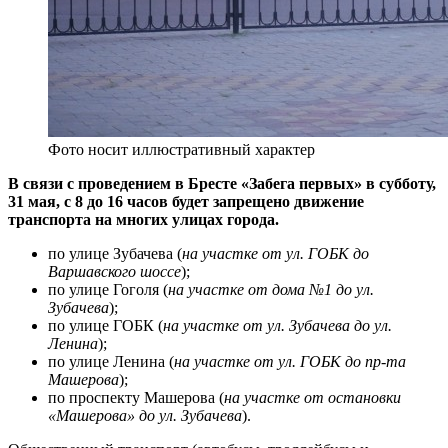
Фото носит иллюстративный характер
В связи с проведением в Бресте «Забега первых» в субботу,
31 мая, с 8 до 16 часов будет запрещено движение
транспорта на многих улицах города.
по улице Зубачева (
на участке от ул. ГОБК до
Варшавского шоссе
);
по улице Гоголя (
на участке от дома №1 до ул.
Зубачева
);
по улице ГОБК (
на участке от ул. Зубачева до ул.
Ленина
);
по улице Ленина (
на участке от ул. ГОБК до пр-та
Машерова
);
по проспекту Машерова (
на участке от остановки
«Машерова» до ул. Зубачева
).