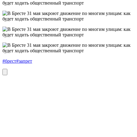
#брест
#запрет