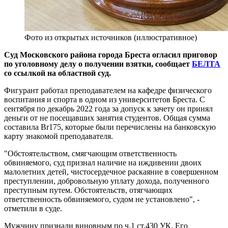
Фото из открытых источников (иллюстративное)
Суд Московского района города Бреста огласил приговор
по уголовному делу о получении взятки, сообщает
БЕЛТА
со ссылкой на областной суд.
Фигурант работал преподавателем на кафедре физического
воспитания и спорта в одном из университетов Бреста. С
сентября по декабрь 2022 года за допуск к зачету он принял
деньги от не посещавших занятия студентов. Общая сумма
составила Br175, которые были перечислены на банковскую
карту знакомой преподавателя.
"Обстоятельством, смягчающим ответственность
обвиняемого, суд признал наличие на иждивении двоих
малолетних детей, чистосердечное раскаяние в совершенном
преступлении, добровольную уплату дохода, полученного
преступным путем. Обстоятельств, отягчающих
ответственность обвиняемого, судом не установлено", -
отметили в суде.
Мужчину признали виновным по ч.1 ст.430 УК. Его