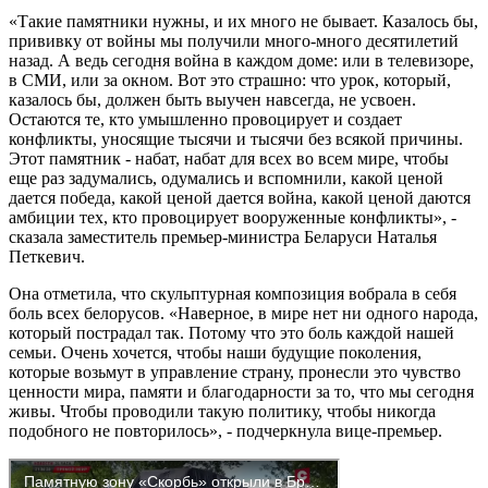
«Такие памятники нужны, и их много не бывает. Казалось бы,
прививку от войны мы получили много-много десятилетий
назад. А ведь сегодня война в каждом доме: или в телевизоре,
в СМИ, или за окном. Вот это страшно: что урок, который,
казалось бы, должен быть выучен навсегда, не усвоен.
Остаются те, кто умышленно провоцирует и создает
конфликты, уносящие тысячи и тысячи без всякой причины.
Этот памятник - набат, набат для всех во всем мире, чтобы
еще раз задумались, одумались и вспомнили, какой ценой
дается победа, какой ценой дается война, какой ценой даются
амбиции тех, кто провоцирует вооруженные конфликты», -
сказала заместитель премьер-министра Беларуси Наталья
Петкевич.
Она отметила, что скульптурная композиция вобрала в себя
боль всех белорусов. «Наверное, в мире нет ни одного народа,
который пострадал так. Потому что это боль каждой нашей
семьи. Очень хочется, чтобы наши будущие поколения,
которые возьмут в управление страну, пронесли это чувство
ценности мира, памяти и благодарности за то, что мы сегодня
живы. Чтобы проводили такую политику, чтобы никогда
подобного не повторилось», - подчеркнула вице-премьер.