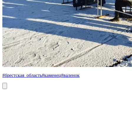
#брестская_область
#каменец
#валенок