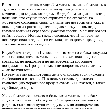
В связи с причиненным ущербом ма­ма мальчика обратилась в
суд с исковым заявлением о возмещении денежной
компенсации морального вреда. В судебном заседании истица
пояснила, что случившееся отрицательно сказалось на
моральном состоянии сына. Он испытал невероятные ужас и
шок, картина произошедшего не давала ему покоя, перед
глазами возникал образ этой ужасной собаки. Мальчик боялся
выйти во двор. Истица также пояснила, что П. ни разу не
поинтересовался здоровьем ее сына, не попросил прощения,
хотя они являются соседями.
В судебном заседании П. пояснил, что это его собака покусала
сына истицы, помощь мальчику он не оказывал, вред не
возмещал, не приходил и не интересовался здоровьем
пострадавшего. Прощения так и не попросил, сказал лишь:
«Так получилось».
По результатам рассмотрения дела суд удовлетворил исковые
требования и взыс­кал с П. в пользу истицы денежную
компенсацию морального вреда в сумме 6000 рублей, а также
судебные расходы.
Хочу обратиться к хозяевам больших и маленьких собак:
следите за своими любимцами! Они приносят нам много
радости, становятся лучшими друзьями, но одновременно
нуждаются не только в уходе и кормлении, но еще и в