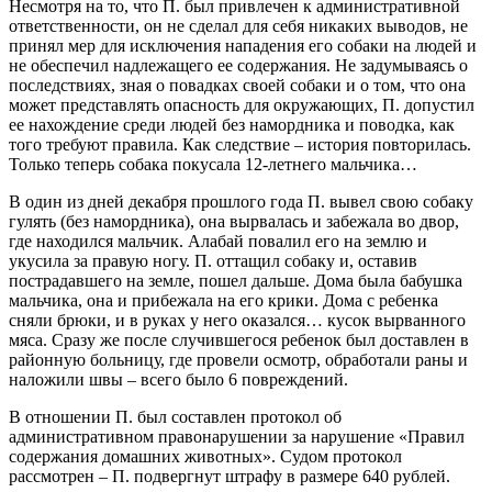
Несмотря на то, что П. был привлечен к административной
ответственности, он не сделал для себя никаких выводов, не
принял мер для исключения нападения его собаки на людей и
не обеспечил надлежащего ее содержания. Не задумываясь о
последствиях, зная о повадках своей собаки и о том, что она
может представлять опасность для окружающих, П. допустил
ее нахождение среди людей без намордника и поводка, как
того требуют правила. Как следствие – история повторилась.
Только теперь собака покусала 12-летнего мальчика…
В один из дней декабря прошлого года П. вывел свою собаку
гулять (без наморд­ника), она вырвалась и забежала во двор,
где находился мальчик. Алабай повалил его на землю и
укусила за правую ногу. П. оттащил собаку и, оставив
пострадавшего на земле, пошел дальше. Дома была бабушка
мальчика, она и прибежала на его крики. Дома с ребенка
сняли брюки, и в руках у него оказался… кусок выр­ванного
мяса. Сразу же после случившегося ребенок был доставлен в
районную больницу, где провели осмотр, обработали раны и
наложили швы – всего было 6 повреждений.
В отношении П. был составлен протокол об
административном правонарушении за нарушение «Правил
содержания домашних животных». Судом протокол
рассмотрен – П. подвергнут штрафу в размере 640 рублей.