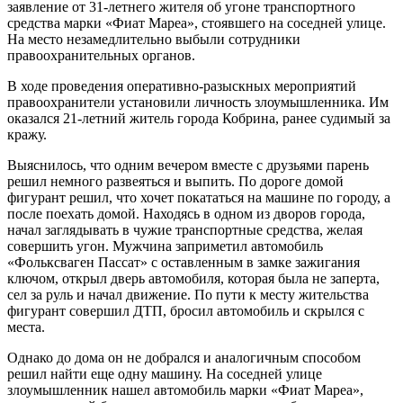
заявление от 31-летнего жителя об угоне транспортного
средства марки «Фиат Мареа», стоявшего на соседней улице.
На место незамедлительно выбыли сотрудники
правоохранительных органов.
В ходе проведения оперативно-разыскных мероприятий
правоохранители установили личность злоумышленника. Им
оказался 21-летний житель города Кобрина, ранее судимый за
кражу.
Выяснилось, что одним вечером вместе с друзьями парень
решил немного развеяться и выпить. По дороге домой
фигурант решил, что хочет покататься на машине по городу, а
после поехать домой. Находясь в одном из дворов города,
начал заглядывать в чужие транспортные средства, желая
совершить угон. Мужчина заприметил автомобиль
«Фольксваген Пассат» с оставленным в замке зажигания
ключом, открыл дверь автомобиля, которая была не заперта,
сел за руль и начал движение. По пути к месту жительства
фигурант совершил ДТП, бросил автомобиль и скрылся с
места.
Однако до дома он не добрался и аналогичным способом
решил найти еще одну машину. На соседней улице
злоумышленник нашел автомобиль марки «Фиат Мареа»,