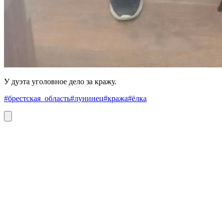
У дуэта уголовное дело за кражу.
#брестская_область
#лунинец
#кража
#ёлка