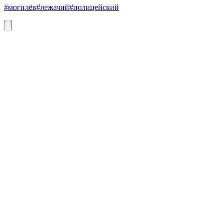
#могилёв
#лежачий
#полицейский