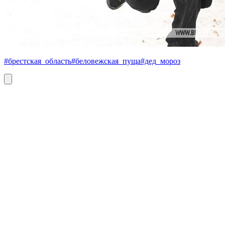
#брестская_область
#беловежская_пуща
#дед_мороз