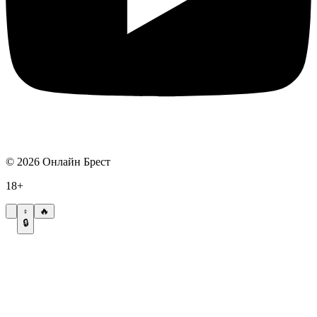
©
2026
Онлайн Брест
18+
🔥
🔒