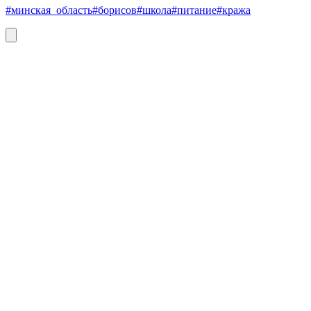
#минская_область
#борисов
#школа
#питание
#кража