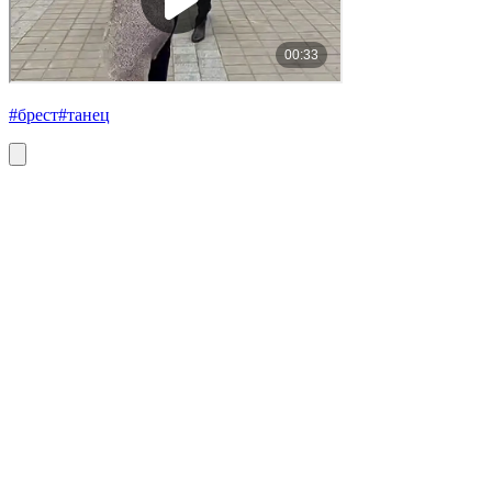
#брест
#танец