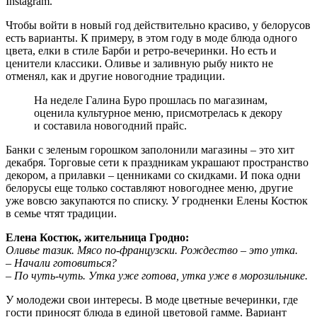
Instagram.
Чтобы войти в новый год действительно красиво, у белорусов
есть варианты. К примеру, в этом году в моде блюда одного
цвета, елки в стиле Барби и ретро-вечеринки. Но есть и
ценители классики. Оливье и заливную рыбу никто не
отменял, как и другие новогодние традиции.
На неделе Галина Буро прошлась по магазинам,
оценила культурное меню, присмотрелась к декору
и составила новогодний прайс.
Банки с зеленым горошком заполонили магазины – это хит
декабря. Торговые сети к праздникам украшают пространство
декором, а прилавки – ценниками со скидками. И пока одни
белорусы еще только составляют новогоднее меню, другие
уже вовсю закупаются по списку. У гродненки Елены Костюк
в семье чтят традиции.
Елена Костюк,
ж
ительница Гродно:
Оливье тазик. Мясо по-французски. Рождество – это утка.
–
Начали готовиться?
–
По чуть-чуть. Утка уже готова, утка уже в морозильнике.
У молодежи свои интересы. В моде цветные вечеринки, где
гости приносят блюда в единой цветовой гамме. Вариант