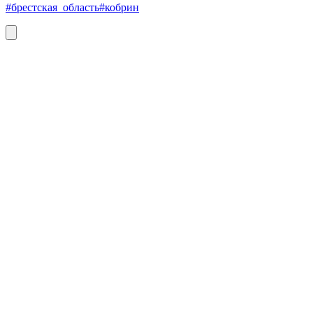
#брестская_область
#кобрин