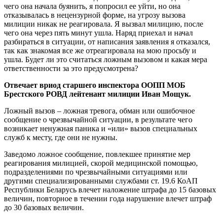
чего она начала буянить, я попросил ее уйти, но она
отказывалась в нецензурной форме, на угрозу вызова
милиции никак не реагировала. Я вызвал милицию, после
чего она через пять минут ушла. Наряд приехал и начал
разбираться в ситуации, от написания заявления я отказался,
так как знакомая все же отреагировала на мою просьбу и
ушла. Будет ли это считаться ложным вызовом и какая мера
ответственности за это предусмотрена?
Отвечает вриод старшего инспектора ООПП МОБ
Брестского РОВД лейтенант милиции Иван Мощук.
Ложный вызов – ложная тревога, обман или ошибочное
сообщение о чрезвычайной ситуации, в результате чего
возникает ненужная паника и «или» вызов специальных
служб к месту, где они не нужны.
Заведомо ложное сообщение, повлекшее принятие мер
реагирования милицией, скорой медицинской помощью,
подразделениями по чрезвычайными ситуациями или
другими специализированными службами ст. 19.6 КоАП
Республики Беларусь влечет наложение штрафа до 15 базовых
величин, повторное в течении года нарушение влечет штраф
до 30 базовых величин.