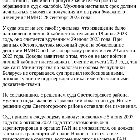
согласились, заявили о пропуске заявителем срока на
обращение в суд с жалобой. Мужчина настаивал: срок должен
исчисляться с момента получения им на руки бумажного
извещения ИМНС 28 сентября 2023 года.
У суда ответ на это такой: учитывая, что извещение было
направлено в личный кабинет плательщика 18 июля 2023
года, оно считается врученным 29 июля 2023 года. При
данных обстоятельствах месячный срок на обжалование
действий ИМНС по Светлогорскому району истек 29 августа
2023 года. Доводы заявителя о том, что он не мог войти в
личный кабинет плательщика в течение августа 2023 года, так
как сайт Министерства по налогам и сборам Республики
Беларусь не открывался, суд признал необоснованными,
поскольку они не подтверждены никакими объективными
доказательствами.
Не согласившись с решением суда Светлогорского района,
мужчина подал жалобу в Гомельский областной суд. Но там
решение суда Светлогорского района оставили без изменения.
Суд пришел к следующему выводу: поскольку с 5 июня 2007
года по 6 октября 2022 года этот автомобиль был
зарегистрирован в органах ГАИ на имя заявителя, он должен
заплатить транспортный налог. Налог платится за все
транспортные средства, которые числятся на учете в ГАИ.