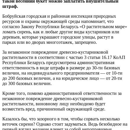
такой весенний букет можно заплатить внушительный
штраф.
Бобруйская городская и районная инспекция природных
ресурсов и охраны окружающей среды напоминает, что
согласно Закону Республики Беларусь «О растительном мире»
ломать сирень, как и любые другие виды кустарников или
деревьев, которые украшают городские улицы, растут в
парках или во дворах многоэтажек, запрещено.
За незаконное повреждение древесно-кустарниковой
растительности в соответствии с частью 3 статьи 16.17 КоАП
Республики Беларусь предусмотрена административная
ответственность в виде штрафа в размере до 30-ти базовых
величин, на индивидуального предпринимателя — от 10-ти
до 200 базовых величин, а на юридическое лицо — от 20-ти
до 300 базовых величин.
Кроме того, помимо административной ответственности за
незаконное повреждение древесно-кустарниковой
растительности, виновному лицу необходимо будет
возместить вред, причиненный окружающей среде.
Казалось бы, что зазорного в том, чтобы сорвать несколько
веточек сирени? Однако стоит задуматься. Ведь безобидное на
первый взгляд желание влечет за собой непоправимые