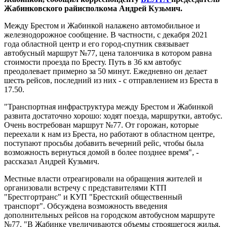
Жабинковского райисполкома Андрей Кузьмич.
Между Брестом и Жабинкой налажено автомобильное и
железнодорожное сообщение. В частности, с декабря 2021
года областной центр и его город-спутник связывает
автобусный маршрут №77, цена талончика в котором равна
стоимости проезда по Бресту. Путь в 36 км автобус
преодолевает примерно за 50 минут. Ежедневно он делает
шесть рейсов, последний из них - с отправлением из Бреста в
17.50.
"Транспортная инфраструктура между Брестом и Жабинкой
развита достаточно хорошо: ходят поезда, маршрутки, автобус.
Очень востребован маршрут №77. От горожан, которые
переехали к нам из Бреста, но работают в областном центре,
поступают просьбы добавить вечерний рейс, чтобы была
возможность вернуться домой в более позднее время", -
рассказал Андрей Кузьмич.
Местные власти отреагировали на обращения жителей и
организовали встречу с представителями КТП
"Брестгортранс" и КУП "Брестский общественный
транспорт". Обсуждена возможность введения
дополнительных рейсов на городском автобусном маршруте
№77. "В Жабинке увеличиваются объемы строящегося жилья.