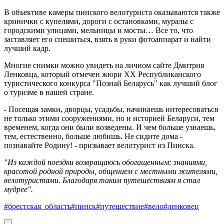
В объективе камеры пинского велотуриста оказываются также
кринички с купелями, дороги с остановками, муралы с
городскими улицами, мельницы и мосты… Все то, что
заставляет его спешиться, взять в руки фотоаппарат и найти
лучший кадр.
Многие снимки можно увидеть на личном сайте Дмитрия
Ленковца, который отмечен жюри XX Республиканского
туристического конкурса "Познай Беларусь" как лучший блог
о туризме в нашей стране.
- Посещая замки, дворцы, усадьбы, начинаешь интересоваться
не только этими сооружениями, но и историей Беларуси, тем
временем, когда они были возведены. И чем больше узнаешь,
тем, естественно, больше любишь. Не сидите дома -
познавайте Родину! - призывает велотурист из Пинска.
"Из каждой поездки возвращаюсь обогащенным: знаниями,
красотой родной природы, общением с местными жителями,
велотуристами. Благодаря таким путешествиям я стал
мудрее".
#брестская_область
#пинск
#путешествие
#вело
#ленковец