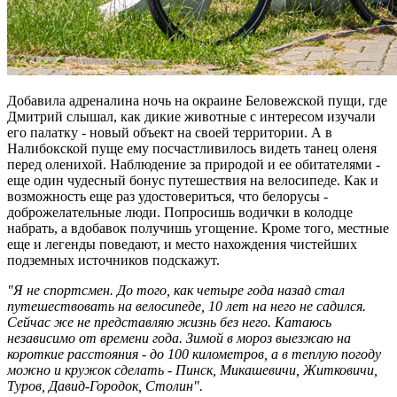
Добавила адреналина ночь на окраине Беловежской пущи, где
Дмитрий слышал, как дикие животные с интересом изучали
его палатку - новый объект на своей территории. А в
Налибокской пуще ему посчастливилось видеть танец оленя
перед оленихой. Наблюдение за природой и ее обитателями -
еще один чудесный бонус путешествия на велосипеде. Как и
возможность еще раз удостовериться, что белорусы -
доброжелательные люди. Попросишь водички в колодце
набрать, а вдобавок получишь угощение. Кроме того, местные
еще и легенды поведают, и место нахождения чистейших
подземных источников подскажут.
"Я не спортсмен. До того, как четыре года назад стал
путешествовать на велосипеде, 10 лет на него не садился.
Сейчас же не представляю жизнь без него. Катаюсь
независимо от времени года. Зимой в мороз выезжаю на
короткие расстояния - до 100 километров, а в теплую погоду
можно и кружок сделать - Пинск, Микашевичи, Житковичи,
Туров, Давид-Городок, Столин".