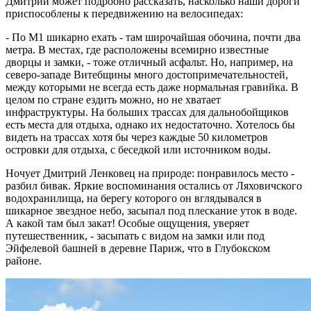
Дмитрий может подробно рассказать, насколько наши дороги
приспособлены к передвижению на велосипедах:
- По М1 шикарно ехать - там широчайшая обочина, почти два
метра. В местах, где расположены всемирно известные
дворцы и замки, - тоже отличный асфальт. Но, например, на
северо-западе Витебщины много достопримечательностей,
между которыми не всегда есть даже нормальная гравийка. В
целом по стране ездить можно, но не хватает
инфраструктуры. На больших трассах для дальнобойщиков
есть места для отдыха, однако их недостаточно. Хотелось бы
видеть на трассах хотя бы через каждые 50 километров
островки для отдыха, с беседкой или источником воды.
Ночует Дмитрий Ленковец на природе: понравилось место -
разбил бивак. Яркие воспоминания остались от Ляховичского
водохранилища, на берегу которого он вглядывался в
шикарное звездное небо, засыпал под плескание уток в воде.
А какой там был закат! Особые ощущения, уверяет
путешественник, - засыпать с видом на замки или под
Эйфелевой башней в деревне Париж, что в Глубокском
районе.