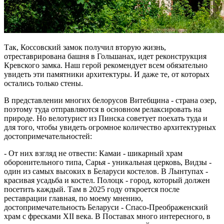
Так, Коссовский замок получил вторую жизнь,
отреставрирована башня в Гольшанах, идет реконструкция
Кревского замка. Наш герой рекомендует всем обязательно
увидеть эти памятники архитектуры. И даже те, от которых
остались только стены.
В представлении многих белорусов Витебщина - страна озер,
поэтому туда отправляются в основном релаксировать на
природе. Но велотурист из Пинска советует поехать туда и
для того, чтобы увидеть огромное количество архитектурных
достопримечательностей:
- От них взгляд не отвести: Камаи - шикарный храм
оборонительного типа, Сарья - уникальная церковь, Видзы -
один из самых высоких в Беларуси костелов. В Лынтупах -
красивая усадьба и костел. Полоцк - город, который должен
посетить каждый. Там в 2025 году откроется после
реставрации главная, по моему мнению,
достопримечательность Беларуси - Спасо-Преображенский
храм с фресками XII века. В Поставах много интересного, в