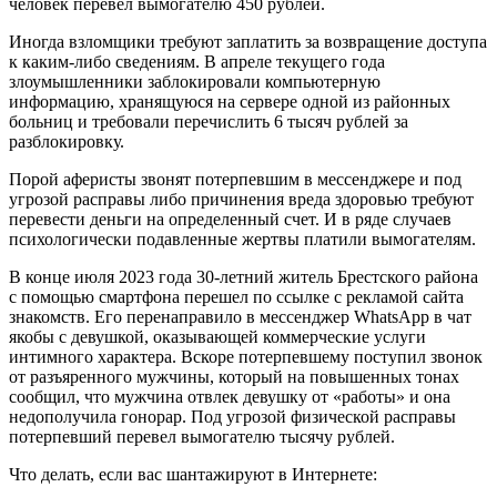
человек перевел вымогателю 450 рублей.
Иногда взломщики требуют заплатить за возвращение доступа
к каким-либо сведениям. В апреле текущего года
злоумышленники заблокировали компьютерную
информацию, хранящуюся на сервере одной из районных
больниц и требовали перечислить 6 тысяч рублей за
разблокировку.
Порой аферисты звонят потерпевшим в мессенджере и под
угрозой расправы либо причинения вреда здоровью требуют
перевести деньги на определенный счет. И в ряде случаев
психологически подавленные жертвы платили вымогателям.
В конце июля 2023 года 30-летний житель Брестского района
с помощью смартфона перешел по ссылке с рекламой сайта
знакомств. Его перенаправило в мессенджер WhatsApp в чат
якобы с девушкой, оказывающей коммерческие услуги
интимного характера. Вскоре потерпевшему поступил звонок
от разъяренного мужчины, который на повышенных тонах
сообщил, что мужчина отвлек девушку от «работы» и она
недополучила гонорар. Под угрозой физической расправы
потерпевший перевел вымогателю тысячу рублей.
Что делать, если вас шантажируют в Интернете: