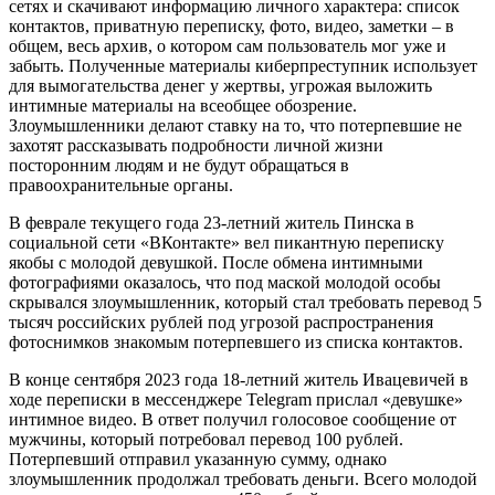
сетях и скачивают информацию личного характера: список
контактов, приватную переписку, фото, видео, заметки – в
общем, весь архив, о котором сам пользователь мог уже и
забыть. Полученные материалы киберпреступник использует
для вымогательства денег у жертвы, угрожая выложить
интимные материалы на всеобщее обозрение.
Злоумышленники делают ставку на то, что потерпевшие не
захотят рассказывать подробности личной жизни
посторонним людям и не будут обращаться в
правоохранительные органы.
В феврале текущего года 23-летний житель Пинска в
социальной сети «ВКонтакте» вел пикантную переписку
якобы с молодой девушкой. После обмена интимными
фотографиями оказалось, что под маской молодой особы
скрывался злоумышленник, который стал требовать перевод 5
тысяч российских рублей под угрозой распространения
фотоснимков знакомым потерпевшего из списка контактов.
В конце сентября 2023 года 18-летний житель Ивацевичей в
ходе переписки в мессенджере Telegram прислал «девушке»
интимное видео. В ответ получил голосовое сообщение от
мужчины, который потребовал перевод 100 рублей.
Потерпевший отправил указанную сумму, однако
злоумышленник продолжал требовать деньги. Всего молодой