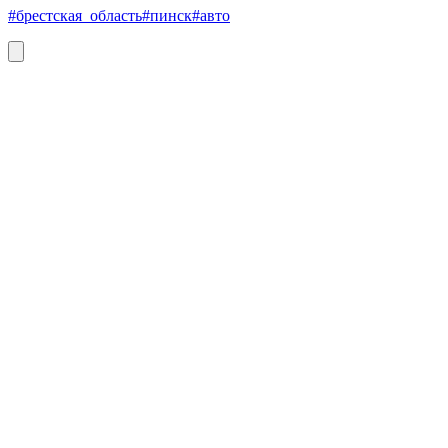
#брестская_область
#пинск
#авто