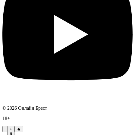
©
2026
Онлайн Брест
18+
🔥
🔒