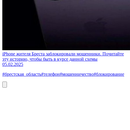
iPhone жителя Бреста заблокировали мошенники. Почитайте
эту историю, чтобы быть в курсе данной схемы
05.02.2025
#брестская_область
#телефон
#мошенничество
#блокирование