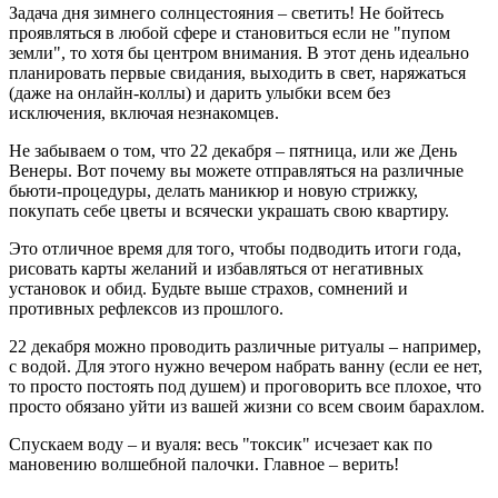
Задача дня зимнего солнцестояния – светить! Не бойтесь
проявляться в любой сфере и становиться если не "пупом
земли", то хотя бы центром внимания. В этот день идеально
планировать первые свидания, выходить в свет, наряжаться
(даже на онлайн-коллы) и дарить улыбки всем без
исключения, включая незнакомцев.
Не забываем о том, что 22 декабря – пятница, или же День
Венеры. Вот почему вы можете отправляться на различные
бьюти-процедуры, делать маникюр и новую стрижку,
покупать себе цветы и всячески украшать свою квартиру.
Это отличное время для того, чтобы подводить итоги года,
рисовать карты желаний и избавляться от негативных
установок и обид. Будьте выше страхов, сомнений и
противных рефлексов из прошлого.
22 декабря можно проводить различные ритуалы – например,
с водой. Для этого нужно вечером набрать ванну (если ее нет,
то просто постоять под душем) и проговорить все плохое, что
просто обязано уйти из вашей жизни со всем своим барахлом.
Спускаем воду – и вуаля: весь "токсик" исчезает как по
мановению волшебной палочки. Главное – верить!