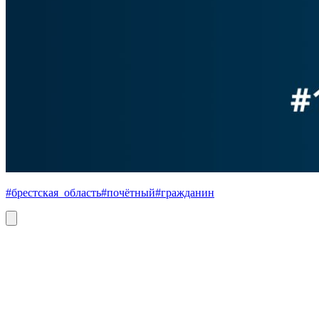
#брестская_область
#почётный
#гражданин