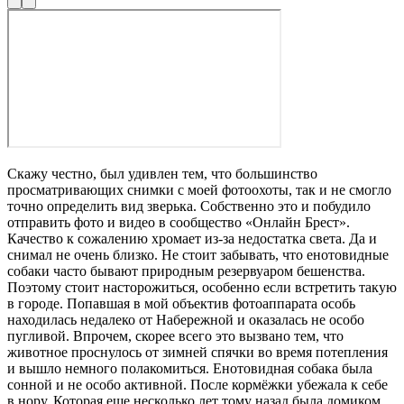
Скажу честно, был удивлен тем, что большинство
просматривающих снимки с моей фотоохоты, так и не смогло
точно определить вид зверька. Собственно это и побудило
отправить фото и видео в сообщество «Онлайн Брест».
Качество к сожалению хромает из-за недостатка света. Да и
снимал не очень близко. Не стоит забывать, что енотовидные
собаки часто бывают природным резервуаром бешенства.
Поэтому стоит насторожиться, особенно если встретить такую
в городе. Попавшая в мой объектив фотоаппарата особь
находилась недалеко от Набережной и оказалась не особо
пугливой. Впрочем, скорее всего это вызвано тем, что
животное проснулось от зимней спячки во время потепления
и вышло немного полакомиться. Енотовидная собака была
сонной и не особо активной. После кормёжки убежала к себе
в нору. Которая еще несколько лет тому назад была домиком