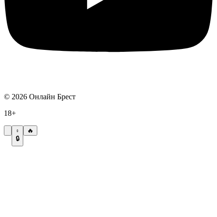
©
2026
Онлайн Брест
18+
🔥
🔒