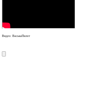
Видео: ВаськаПилот