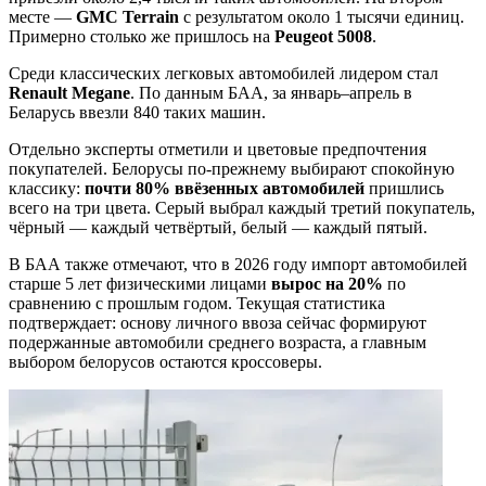
месте —
GMC Terrain
с результатом около 1 тысячи единиц.
Примерно столько же пришлось на
Peugeot 5008
.
Среди классических легковых автомобилей лидером стал
Renault Megane
. По данным БАА, за январь–апрель в
Беларусь ввезли 840 таких машин.
Отдельно эксперты отметили и цветовые предпочтения
покупателей. Белорусы по-прежнему выбирают спокойную
классику:
почти 80% ввёзенных автомобилей
пришлись
всего на три цвета. Серый выбрал каждый третий покупатель,
чёрный — каждый четвёртый, белый — каждый пятый.
В БАА также отмечают, что в 2026 году импорт автомобилей
старше 5 лет физическими лицами
вырос на 20%
по
сравнению с прошлым годом. Текущая статистика
подтверждает: основу личного ввоза сейчас формируют
подержанные автомобили среднего возраста, а главным
выбором белорусов остаются кроссоверы.