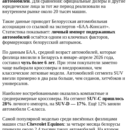
автомобилей
. Для сравнения: официальные дилеры и другие
юридические лица за тот же период реализовали на
внутреннем рынке около 20 тысяч машин.
Такие данные приводит Белорусская автомобильная
ассоциация со ссылкой на экспертов «БАА-Консалт».
Статистика показывает:
личный импорт подержанных
автомобилей
остаётся одним из ключевых факторов,
формирующих белорусский авторынок.
По данным БАА, средний возраст автомобилей, которые
физлица ввозили в Беларусь в январе–апреле 2026 года,
составил
чуть более 6 лет
. При этом покупатели заметно
чаще выбирали кроссоверы и внедорожники, чем
классические легковые модели. Автомобилей сегмента SUV
ввезли примерно в два раза больше, чем седанов, хетчбэков и
универсалов.
Наиболее востребованными оказались компактные и
среднеразмерные кроссоверы. На сегмент
SUV-C пришлось
28%
личного импорта, на
SUV-D — 17%
. Ещё 12% заняли
автомобили C-класса.
Самой популярной моделью среди ввезённых физлицами
машин стал
Chevrolet Equinox
: за четыре месяца белорусы
привезли около 2,4 тысячи таких автомобилей. На втором