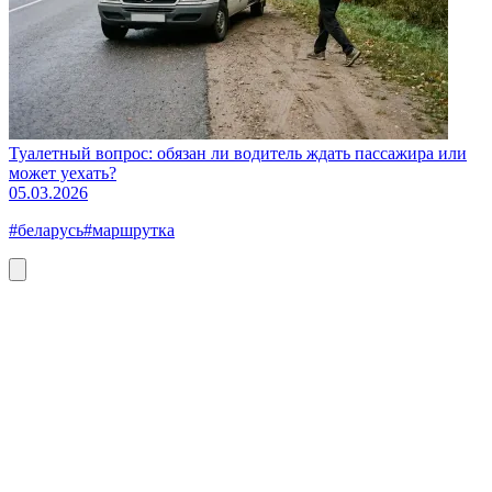
Туалетный вопрос: обязан ли водитель ждать пассажира или
может уехать?
05.03.2026
#беларусь
#маршрутка