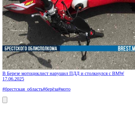
В Березе мотоциклист нарушил ПДД и столкнулся с BMW
17.06.2025
#брестская_область
#берёза
#мото