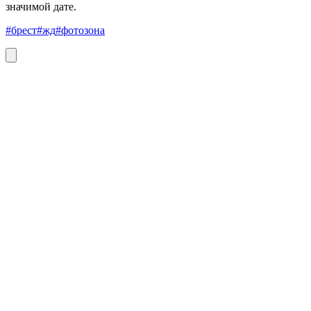
значимой дате.
#брест
#жд
#фотозона