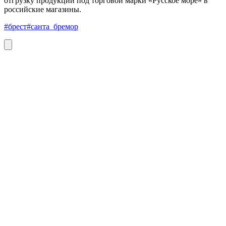
отгрузку продукции под торговой марки «Русское море» в
российские магазины.
#брест
#санта_бремор